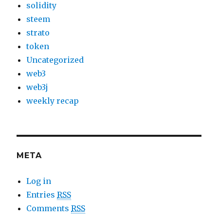
solidity
steem
strato
token
Uncategorized
web3
web3j
weekly recap
META
Log in
Entries
RSS
Comments
RSS