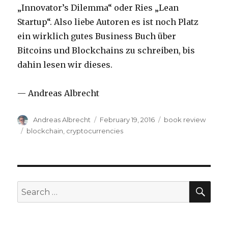
„Innovator’s Dilemma“ oder Ries „Lean
Startup“. Also liebe Autoren es ist noch Platz
ein wirklich gutes Business Buch über
Bitcoins und Blockchains zu schreiben, bis
dahin lesen wir dieses.
— Andreas Albrecht
Author
Andreas Albrecht
Posted
February 19, 2016
Categories
book review
on
Tags
blockchain
,
cryptocurrencies
SE
Search
for: